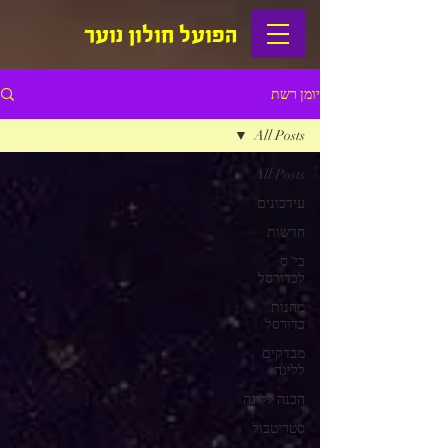
הפועל חולון נוער
יומן רשת
All Posts
All Posts
עידכונים
חדשות
בי"ס
לכדורסל
מחנות
כדורסל
מבדקים
לליגה
הכנה לליגה
סטריטבול