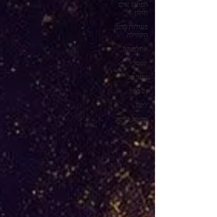
הפועל יורם
חולון
פעילות למען
הקהילה
אתלטיקה
קטסל
נוער על
גל בסון
ליגה
מכינה לליגה