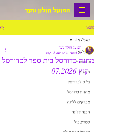
הפועל חולון נוער
פוסט
All Posts
הפועל חולון נוער
All Posts
11 במאי
זמן קריאה 2 דקות
מחנה כדורסל בית ספר לכדורסל
עידכונים
– קיץ 07.2026
חדשות
בי"ס לכדורסל
מחנות כדורסל
מבדקים לליגה
הכנה לליגה
סטריטבול