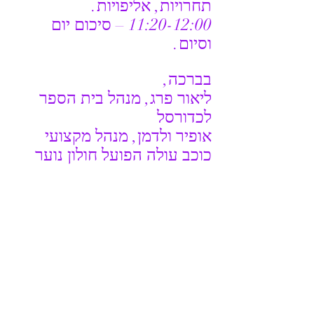
תחרויות, אליפויות.
11:20-12:00 – סיכום יום 
וסיום.
בברכה,
ליאור פרג, מנהל בית הספר 
לכדורסל
אופיר ולדמן, מנהל מקצועי 
כוכב עולה הפועל חולון נוער
*דרכי הגעה למקום: קווי 
אוטובוס: ,189 ,22 .145
להרשמה לחץ כאן