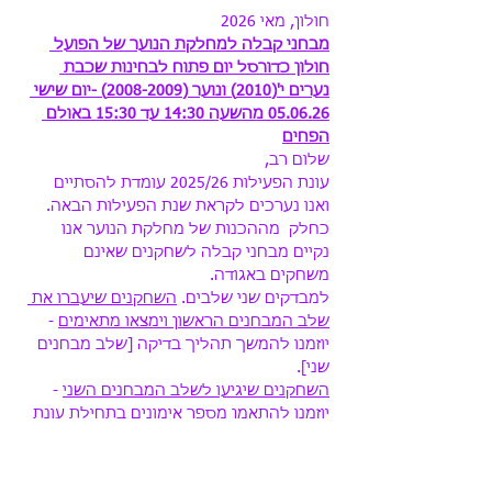
חולון, מאי 2026
מבחני קבלה למחלקת הנוער של הפועל 
חולון כדורסל יום פתוח לבחינות שכבת 
נערים י'(2010) ונוער (2008-2009) -יום שישי 
05.06.26 מהשעה 14:30 עד 15:30 באולם 
הפחים
שלום רב,
עונת הפעילות 2025/26 עומדת להסתיים  
ואנו נערכים לקראת שנת הפעילות הבאה. 
כחלק  מההכנות של מחלקת הנוער אנו 
נקיים מבחני קבלה לשחקנים שאינם 
משחקים באגודה.
למבדקים שני שלבים. 
השחקנים שיעברו את 
שלב המבחנים הראשון וימצאו מתאימים
 - 
יוזמנו להמשך תהליך בדיקה [שלב מבחנים 
שני].
השחקנים שיגיעו לשלב המבחנים השני
 - 
יוזמנו להתאמן מספר אימונים בתחילת עונת 
המשחקים 26/27 עם קבוצת ליגה ובמידה 
ויתאימו יקבלו המלצה להירשם לליגה בעונת 
המשחקים 26/27