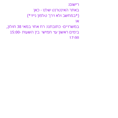
רישום:

באתר האינטרנט שלנו - כאן

(*במחשב ולא דרך טלפון נייד*)

או 

במשרדים- כתובתנו: רח אחד במאי 38 חולון, 
בימים ראשון עד חמישי  בין השעות 15:00-
17:00

ובטלפון: 03-5014266
שתף ברשתות חברתיות
הפועל חולון נוער
כוכב עולה עמותה לקידום ספורט הכדורסל
לנוער בחולון
רחוב אחד במאי 38, חולון
טלפון :
03-5014266