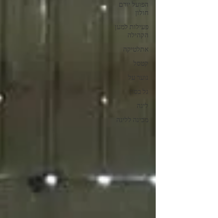
הפועל יורם
חולון
פעילות למען
הקהילה
אתלטיקה
קטסל
נוער על
גל בסון
ליגה
מכינה לליגה