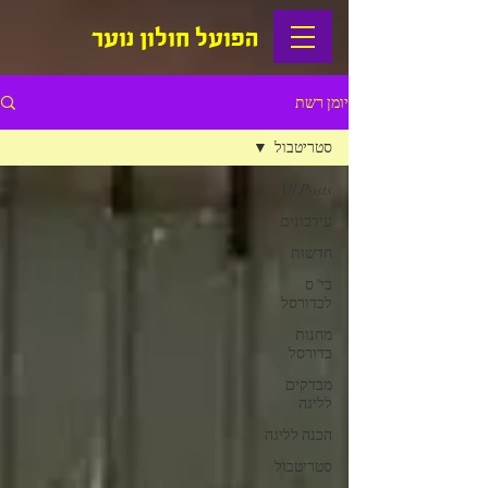
הפועל חולון נוער
יומן רשת
סטריטבול
All Posts
עידכונים
חדשות
בי"ס
לכדורסל
מחנות
כדורסל
מבדקים
לליגה
הכנה לליגה
סטריטבול