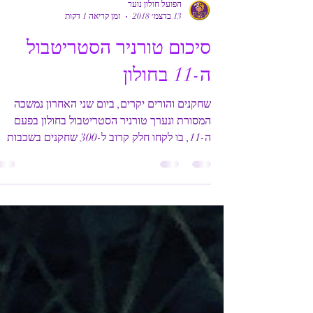
הפועל חולון נוער
13 בדצמ׳ 2018
זמן קריאה 1 דקות
סיכום טורניר הסטריטבול
ה-11 בחולון
שחקנים והורים יקרים, ביום שני האחרון נמשכה
המסורת ונערך טורניר הסטריטבול בחולון בפעם
ה-11, בו לקחו חלק קרוב ל-300 שחקנים בשכבות
הגיל...