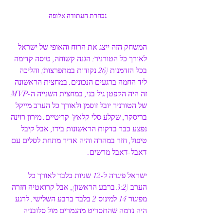
נבחרת העתודה אלופה
המשחק הזה ייצג את הרוח והאופי של ישראל 
לאורך כל הטורניר: הגנה קשוחה, טיסה קדימה 
בכל הזדמנות (26 נקודות במתפרצות) והליכה 
ליד החמה ברגעים הנכונים. במחצית הראשונה 
זה היה הקפטן גיל בני, במחצית השנייה ה-MVP 
של הטורניר יובל זוסמן ולאורך כל הערב מייקל 
בריסקר, שקלע סלי קלאץ' קריטיים. מירון רוינה 
נפצע כבר בדקות הראשונות בידו, אבל קיבל 
טיפול, חזר במהרה והיה אדיר מתחת לסלים עם 
דאבל-דאבל מרשים.
ישראל פיגרה ל-12 שניות בלבד לאורך כל 
הערב (3:2 ברבע הראשון), אבל קרואטיה חזרה 
מפיגור 14 למינוס 2 בלבד ברבע השלישי. לרגע 
היה נדמה שהתסריט מהגמרים מול סלובניה 