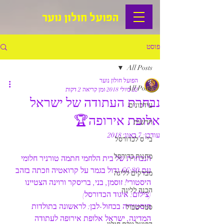
הפועל חולון נוער
פוסט
All Posts
הפועל חולון נוער
All Posts
22 ביולי 2018
זמן קריאה 2 דקות
נבחרת העתודה של ישראל
עידכונים
אלופת אירופה🏆
חדשות
עודכן:
7 באוג׳ 2018
בי"ס לכדורסל
מחנות כדורסל
הנבחרת של בית הלחמי חתמה טורניר חלומי 
עם 66:80 גדול בגמר על קרואטיה וזכתה בזהב 
מבדקים לליגה
היסטורי! זוסמן, בני, בריסקר ורוינה הצטיינו 
הכנה לליגה
(צילום: איגוד הכדורסל)
היסטוריה בכחול-לבן: לראשונה בתולדות 
סטריטבול
המדינה, ישראל אלופת אירופה לעתודה 