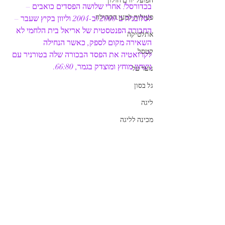
הפועל יורם חולון
בכדורסל! אחרי שלושה הפסדים כואבים – 
פעילות למען הקהילה
לסלובניה ב-2000 וב-2004 וליוון בקיץ שעבר – 
החבורה הפנטסטית של אריאל בית הלחמי לא 
אתלטיקה
השאירה מקום לספק, כאשר הנחילה 
קטסל
לקרואטיה את הפסד הבכורה שלה בטורניר עם 
ניצחון מוחץ ומוצדק בגמר, 66:80. 
נוער על
גל בסון
ליגה
מכינה לליגה