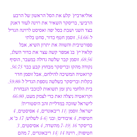
אוליארביץ' קלע את הסל הראשון של הרבע 
הרביעי, בריסקר השאיר את רוינה לעוד דאנק 
בצד השני ושבת בסל יפה ואסיסט לרוינה הגדיל 
ל-54:66. זוסמן חטף כדור, סחט בלתי 
ספורטיבית והשווה את יתרון השיא, אבל 
קלאיז'יץ' בג'אמפר קשה עצר את כדור השלג, 
68:56. זוסמן קבר שלשה גדולה במעבר, הוסיף 
נקודה מהקו ובריסקר מבחוץ קבע כבר 56:75. 
קרואטיה המשיכה להילחם, אבל זוסמן חדר 
בקלות ובריסקר בשלשה נוספת הגדיל ל-59:80. 
בית הלחמי נתן זמן תשואות לכוכבי הנבחרת 
וקרואטיה ניצלה זאת כדי לצמק מעט, 66:80 
לישראל שזוכה במדליית זהב היסטורית! 
ישראל: זוסמן (11 ריבאונדים, 4 אסיסטים, 4 
חטיפות, 4 איבודים) ובני (4-6 לשלוש) 17 כ"א, 
בריסקר 16 (7-19 מהשדה, 4 אסיסטים, 3 
חטיפות), רוינה 14 (14 ריבאונדים, 7 מהם 