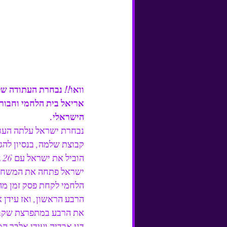
וואו!! נבחרת העתודה של
אריאל בית הלחמי וחבור
הישראלי.
הוביל את ישראל עם 26 נקודות, 11 ריבאונדים ו-30 נקודות מדד, עידן אלבר עזר לו והיה נהדר עם 20 נקודות.
את הרבע במתפרצת שקבעה 15-20 לישראל אחרי 10 דקות אחרי ריצת 3