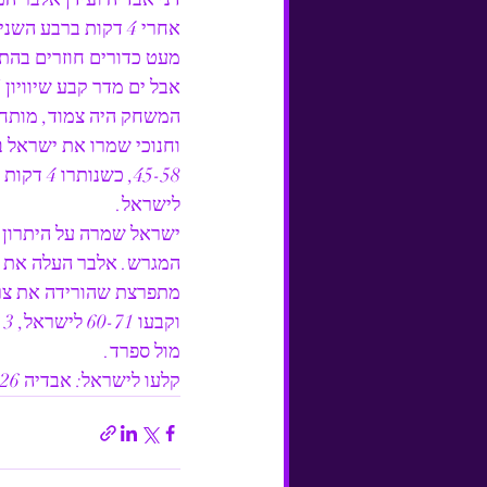
אחרי 4 דקות ברבע
מעט כדורים חוזרים בהת
אבל ים מדר קבע שיוויון 35-35 בסיום המחצית הראשונה.
המשחק היה צמוד, מותח 
לישראל.
ישראל שמרה על היתרון ה
מתפרצת שהורידה את צרפת
מול ספרד.
קלעו לישראל: אבדיה 26 (11 ריב’), אלבר 20, מדר 13, אדם 12, חנוכי 7, קרביץ 3.