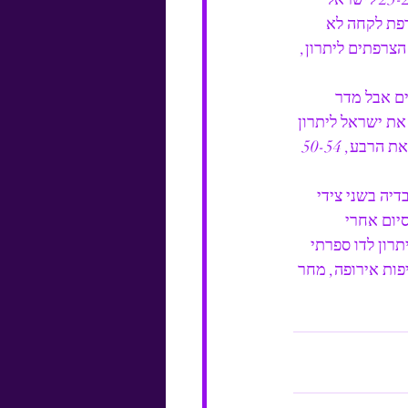
רפת לקחה לא 
צרפתים ליתרון, 
ם אבל מדר 
 אבדיה העלה את ישראל ליתרון 
45-58, כשנותרו 4 דקות לסיום הרבע השלישי. שלשות של ים מדר ועידן אלבר קבעו את תוצאת הרבע, 50-54 
יה בשני צידי 
 שלה עד אותו רגע, 57-66 כשנשארו 5 דקות לסיום אחרי 
רון לדו ספרתי 
הסיפור עם ניצחון 70-81 ועליה לגמר אליפות אירופה, מחר 