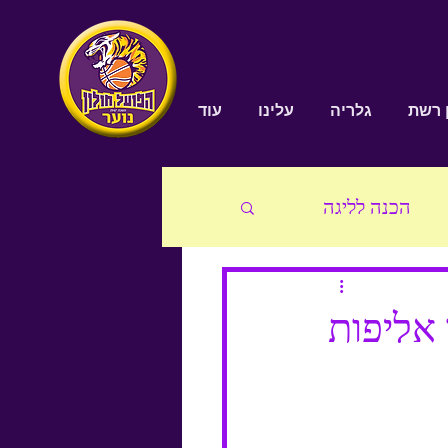
ן רשת
גלריה
עלינו
עוד
הכנה לליגה
נוער על
גל בסון
אליפות