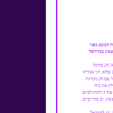
 הכובע בפני 
מון בכדורסל 
נבחרת ישראל עלתה הערב לגמר אליפות אירופה ותתמודד ביום א מול נבחרת ספרד בשעה 20:30 בהיכל 
אר אלופת אירופה. הנבחרת ניצחה את צרפת 70-81 במשחק נפלא, דני אבדיה 
ון 0-11 בתוך 2 דקות, מה שאילץ את בית 
הלחמי לקחת פסק זמן מהיר. 8 נקודות של דני אבדיה צימקו את התוצאה ל-15-10 כשנשארו עוד 4 דקות לסיום 
רון ישראלי ראשון. ים מדר סיים 
דני אבדיה ועידן אלבר המשיכו להיות הכלים של ישראל בהתקפה ונקודות של אבדיה קבעו 25-29 לישראל 