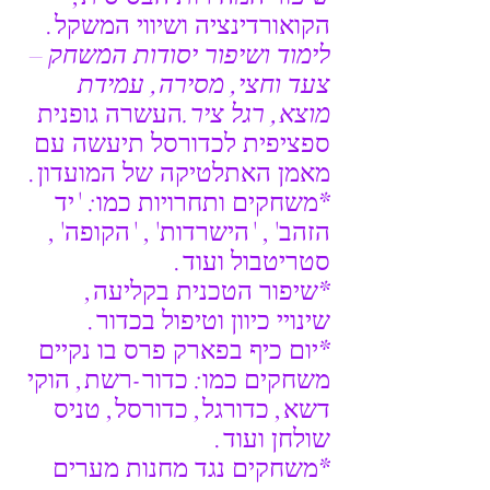
הקואורדינציה ושיווי המשקל.
לימוד ושיפור יסודות המשחק – 
צעד וחצי, מסירה, עמידת 
מוצא, רגל ציר.
העשרה גופנית 
ספציפית לכדורסל תיעשה עם 
מאמן האתלטיקה של המועדון.
*משחקים ותחרויות כמו: 'יד 
הזהב', 'הישרדות', 'הקופה', 
סטריטבול ועוד.
*שיפור הטכנית בקליעה, 
שינויי כיוון וטיפול בכדור.
*יום כיף בפארק פרס בו נקיים 
משחקים כמו: כדור-רשת, הוקי 
דשא, כדורגל, כדורסל, טניס 
שולחן ועוד.
*משחקים נגד מחנות מערים 