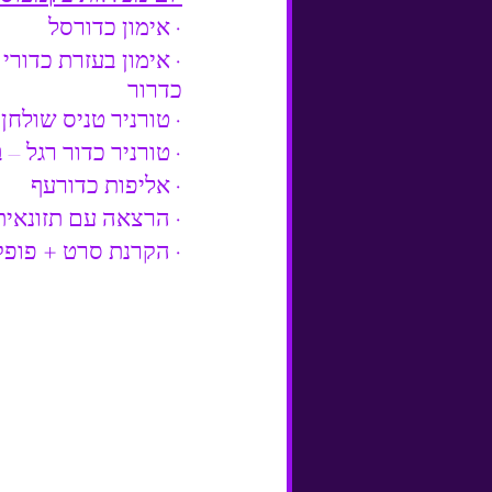
· אימון כדורסל
· אימון בעזרת כדורי 
כדרור
· טורניר טניס שולחן
· טורניר כדור רגל –
· אליפות כדורעף
· הרצאה עם תזונאית
· הקרנת סרט + פופק