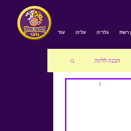
ן רשת
גלריה
עלינו
עוד
הכנה לליגה
נוער על
גל בסון