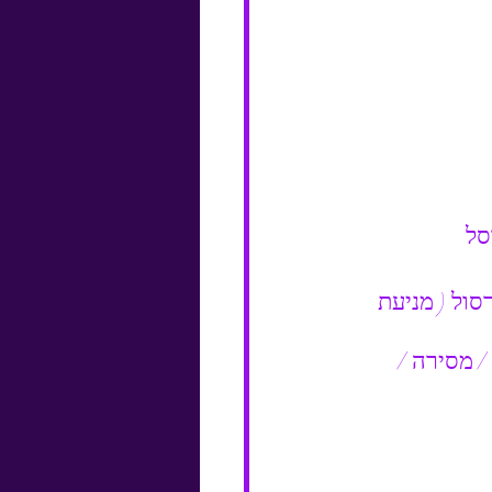
סל
סול ( מניעת 
/ מסירה / 