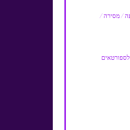
ה / מסירה / 
 לספורטאים