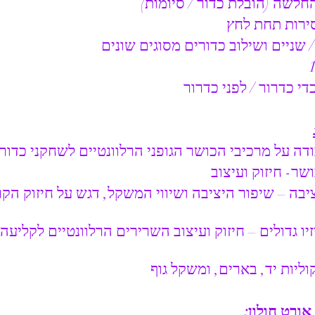
החלשה (הובלת כדור / סיומות)
סירות תחת לחץ
/ שניים ושילוב כדורים מסוגים שונים
די כדרור / לפני כדרור
דה על מרכיבי הכושר הגופני הרלוונטיים לשחקני כדור
שר- חיזוק ועיצוב
יבה – שיפור היציבה ושיווי המשקל, דגש על חיזוק הקר
יו גדולים – חיזוק ועיצוב השרירים הרלוונטיים לקליעה 
וליות יד, בארים, ומשקל גוף
ורט חולון: